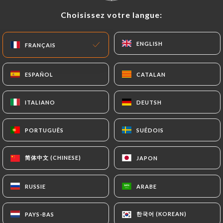
Choisissez votre langue:
Choisissez votre langue:
ENGLISH
ENGLISH
FRANÇAIS
FRANÇAIS
Cococo
ESPAÑOL
ESPAÑOL
CATALAN
CATALAN
ITALIANO
ITALIANO
DEUTSH
DEUTSH
281 AVIS
RESTAURANT JAPONAIS
PORTUGUÊS
PORTUGUÊS
SUÉDOIS
SUÉDOIS
35 Rue Coquillière
75001 Paris France
简体中文 (CHINESE)
简体中文 (CHINESE)
JAPON
JAPON
RUSSIE
RUSSIE
ARABE
ARABE
한국어 (KOREAN)
한국어 (KOREAN)
PAYS-BAS
PAYS-BAS
Qui sommes nous?