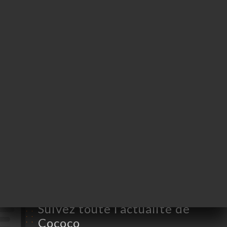
35 Rue Coquillière
75001 Paris France
Lundi
Fermé
Mardi
12:00-15:00
Mercredi
12:00-15:00
Jeudi
12:00-15:00
Vendredi
12:00-15:00
Samedi
12:00-15:00
Dimanche
Fermé
Suivez toute l’actualité de
Cococo