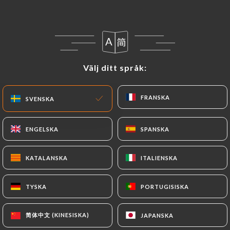
SV
MENY
Välj ditt språk:
Välj ditt språk:
/
HEM
OMDÖMEN
FRANSKA
FRANSKA
SVENSKA
SVENSKA
Omdömen
ENGELSKA
ENGELSKA
SPANSKA
SPANSKA
KATALANSKA
KATALANSKA
ITALIENSKA
ITALIENSKA
281 omdömen på Uniiti
TYSKA
TYSKA
PORTUGISISKA
PORTUGISISKA
4.8 / 5
简体中文 (KINESISKA)
简体中文 (KINESISKA)
JAPANSKA
JAPANSKA
100 % verkliga, verifierade omdömen.