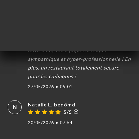
28/05/2026
•
08:40
Susanne M. bedömd
S
5/5
Un très joli lieu, un magnifique menu
ultra-sain, une équipe très super-
sympathique et hyper-professionnelle ! En
plus, un restaurant totalement secure
pour les cœliaques !
27/05/2026
•
05:01
Natalie L. bedömd
N
5/5
20/05/2026
•
07:54