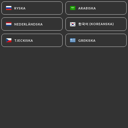
RYSKA
RYSKA
ARABISKA
ARABISKA
Lindsay O. bedömd
L
한국어 (KOREANSKA)
한국어 (KOREANSKA)
NEDERLÄNDSKA
NEDERLÄNDSKA
5/5
The food was very delicious, service was
TJECKISKA
TJECKISKA
GREKISKA
GREKISKA
fast and efficient and the bathroom was
clean. I really loved the ginger tea! I would
definitely return next time I’m in Paris.
05/07/2026
•
04:43
David B. bedömd
D
5/5
30/06/2026
•
03:18
Kevin P. bedömd
K
5/5