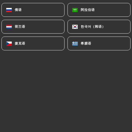
俄语
俄语
阿拉伯语
阿拉伯语
Lindsay O. 已评分
L
荷兰语
荷兰语
한국어（韩语）
한국어（韩语）
5/5
The food was very delicious, service was
捷克语
捷克语
希腊语
希腊语
fast and efficient and the bathroom was
clean. I really loved the ginger tea! I would
definitely return next time I’m in Paris.
05/07/2026
•
04:43
David B. 已评分
D
5/5
30/06/2026
•
03:18
Kevin P. 已评分
K
5/5