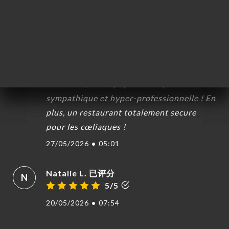
28/05/2026
•
08:40
Susanne M. 已评分
S
5/5
Un très joli lieu, un magnifique menu
ultra-sain, une équipe très super-
sympathique et hyper-professionnelle ! En
plus, un restaurant totalement secure
pour les cœliaques !
27/05/2026
•
05:01
Natalie L. 已评分
N
5/5
20/05/2026
•
07:54