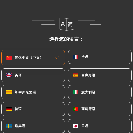
菜单
ZH
选择您的语言：
选择您的语言：
/
主页
评价
法语
法语
简体中文（中文）
简体中文（中文）
评价
英语
英语
西班牙语
西班牙语
加泰罗尼亚语
加泰罗尼亚语
意大利语
意大利语
281 Uniiti 评论
德语
德语
葡萄牙语
葡萄牙语
4.8 / 5
瑞典语
瑞典语
日语
日语
评论已核实，100% 真实。